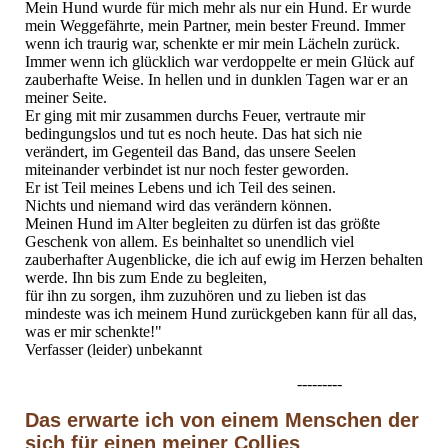
Mein Hund wurde für mich mehr als nur ein Hund. Er wurde
mein Weggefährte, mein Partner, mein bester Freund. Immer
wenn ich traurig war, schenkte er mir mein Lächeln zurück.
Immer wenn ich glücklich war verdoppelte er mein Glück auf
zauberhafte Weise. In hellen und in dunklen Tagen war er an
meiner Seite.
Er ging mit mir zusammen durchs Feuer, vertraute mir
bedingungslos und tut es noch heute. Das hat sich nie
verändert, im Gegenteil das Band, das unsere Seelen
miteinander verbindet ist nur noch fester geworden.
Er ist Teil meines Lebens und ich Teil des seinen.
Nichts und niemand wird das verändern können.
Meinen Hund im Alter begleiten zu dürfen ist das größte
Geschenk von allem. Es beinhaltet so unendlich viel
zauberhafter Augenblicke, die ich auf ewig im Herzen behalten
werde. Ihn bis zum Ende zu begleiten,
für ihn zu sorgen, ihm zuzuhören und zu lieben ist das
mindeste was ich meinem Hund zurückgeben kann für all das,
was er mir schenkte!"
Verfasser (leider) unbekannt
---------
Das erwarte ich von einem Menschen der
sich für einen meiner Collies