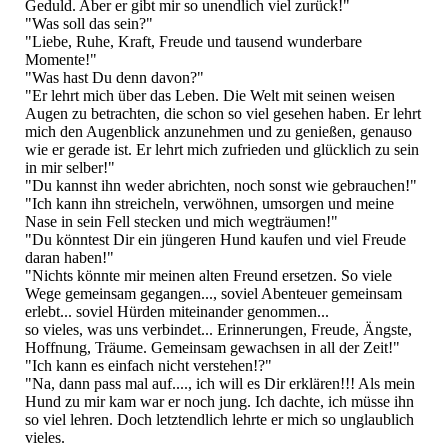
Geduld. Aber er gibt mir so unendlich viel zurück!"
"Was soll das sein?"
"Liebe, Ruhe, Kraft, Freude und tausend wunderbare
Momente!"
"Was hast Du denn davon?"
"Er lehrt mich über das Leben. Die Welt mit seinen weisen
Augen zu betrachten, die schon so viel gesehen haben. Er lehrt
mich den Augenblick anzunehmen und zu genießen, genauso
wie er gerade ist. Er lehrt mich zufrieden und glücklich zu sein
in mir selber!"
"Du kannst ihn weder abrichten, noch sonst wie gebrauchen!"
"Ich kann ihn streicheln, verwöhnen, umsorgen und meine
Nase in sein Fell stecken und mich wegträumen!"
"Du könntest Dir ein jüngeren Hund kaufen und viel Freude
daran haben!"
"Nichts könnte mir meinen alten Freund ersetzen. So viele
Wege gemeinsam gegangen..., soviel Abenteuer gemeinsam
erlebt... soviel Hürden miteinander genommen...
so vieles, was uns verbindet... Erinnerungen, Freude, Ängste,
Hoffnung, Träume. Gemeinsam gewachsen in all der Zeit!"
"Ich kann es einfach nicht verstehen!?"
"Na, dann pass mal auf...., ich will es Dir erklären!!! Als mein
Hund zu mir kam war er noch jung. Ich dachte, ich müsse ihn
so viel lehren. Doch letztendlich lehrte er mich so unglaublich
vieles.